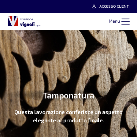
ACCESSO CLIENTI
Menu
Tamponatura
Questa lavorazione
conferisce un aspetto
elegante al prodotto finale.